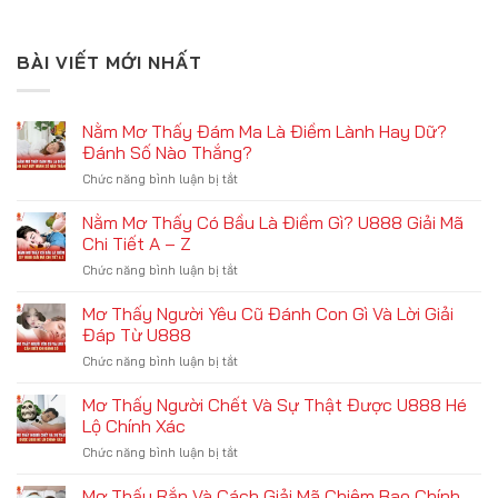
BÀI VIẾT MỚI NHẤT
Nằm Mơ Thấy Đám Ma Là Điềm Lành Hay Dữ?
Đánh Số Nào Thắng?
ở
Chức năng bình luận bị tắt
Nằm
Mơ
Nằm Mơ Thấy Có Bầu Là Điềm Gì? U888 Giải Mã
Thấy
Chi Tiết A – Z
Đám
ở
Chức năng bình luận bị tắt
Ma
Nằm
Là
Mơ
Mơ Thấy Người Yêu Cũ Đánh Con Gì Và Lời Giải
Điềm
Thấy
Lành
Đáp Từ U888
Có
Hay
ở
Chức năng bình luận bị tắt
Bầu
Dữ?
Mơ
Là
Đánh
Thấy
Mơ Thấy Người Chết Và Sự Thật Được U888 Hé
Điềm
Số
Người
Gì?
Lộ Chính Xác
Nào
Yêu
U888
Thắng?
ở
Chức năng bình luận bị tắt
Cũ
Giải
Mơ
Đánh
Mã
Thấy
Mơ Thấy Rắn Và Cách Giải Mã Chiêm Bao Chính
Con
Chi