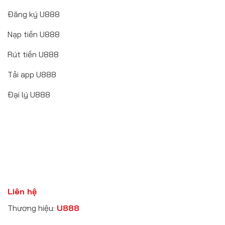
Đăng ký U888
Nạp tiền U888
Rút tiền U888
Tải app U888
Đại lý U888
Liên hệ
Thương hiệu:
U888