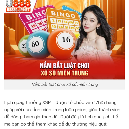
Nắm bắt luật chơi xổ số miền Trung
Lịch quay thưởng XSMT được tổ chức vào 17h15 hàng
ngày với các tỉnh miền Trung luân phiên, giúp thành viên
dễ dàng tham gia theo dõi. Dưới đây là lịch quay chi tiết
mà bạn có thể tham khảo để dự thưởng hiệu quả: