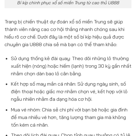
Bí kíp chinh phục xổ số miền Trung từ cao thủ U888
Trang bị chiến thuật dự đoán xổ số miền Trung sẽ giúp
thành viên nâng cao cơ hội thắng nhanh chóng sau khi
hiểu rõ cơ chế. Dưới đây là một số bí kíp hiệu quả được
chuyên gia U888 chia sẻ mà bạn có thể tham khảo:
Sử dụng thống kê đài quay: Theo dõi những lô thường
xuất hiện (nóng) hoặc hiếm (lạnh) trong 30 kỳ gần nhất
nhằm chọn dàn bao lô cân bằng.
Kết hợp số may mắn cá nhân: Sử dụng ngày sinh, số
điện thoại hoặc giấc mơ nhằm chọn vé, kết hợp với lô
ngẫu nhiên nhằm đa dạng hóa cơ hội.
Mua vé nhóm: Chia sẻ chi phí với bạn bè hoặc gia đình
để mua nhiều vé hơn, tăng lượng tham gia mà không
tốn kém cá nhân.
Theo dõi lịch đài quay: Chọn tỉnh quay thưởng có tỷ lệ