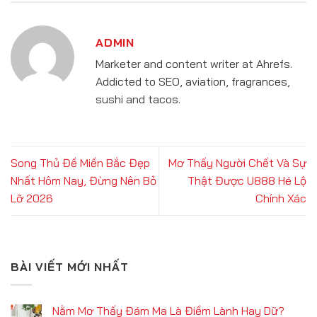
ADMIN
Marketer and content writer at Ahrefs.
Addicted to SEO, aviation, fragrances,
sushi and tacos.
Song Thủ Đề Miền Bắc Đẹp
Mơ Thấy Người Chết Và Sự
Nhất Hôm Nay, Đừng Nên Bỏ
Thật Được U888 Hé Lộ
Lỡ 2026
Chính Xác
BÀI VIẾT MỚI NHẤT
Nằm Mơ Thấy Đám Ma Là Điềm Lành Hay Dữ?