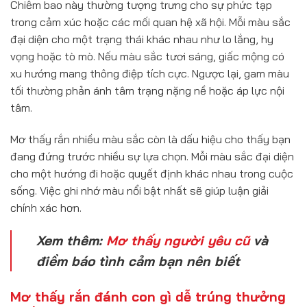
Chiêm bao này thường tượng trưng cho sự phức tạp
trong cảm xúc hoặc các mối quan hệ xã hội. Mỗi màu sắc
đại diện cho một trạng thái khác nhau như lo lắng, hy
vọng hoặc tò mò. Nếu màu sắc tươi sáng, giấc mộng có
xu hướng mang thông điệp tích cực. Ngược lại, gam màu
tối thường phản ánh tâm trạng nặng nề hoặc áp lực nội
tâm.
Mơ thấy rắn nhiều màu sắc còn là dấu hiệu cho thấy bạn
đang đứng trước nhiều sự lựa chọn. Mỗi màu sắc đại diện
cho một hướng đi hoặc quyết định khác nhau trong cuộc
sống. Việc ghi nhớ màu nổi bật nhất sẽ giúp luận giải
chính xác hơn.
Xem thêm:
Mơ thấy người yêu cũ
và
điềm báo tình cảm bạn nên biết
Mơ thấy rắn đánh con gì dễ trúng thưởng