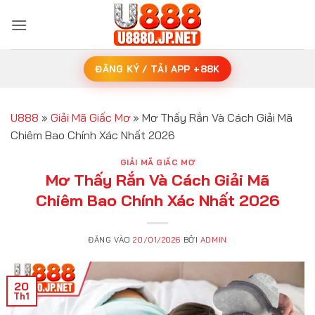
Bỏ
qua
nội
dung
ĐĂNG KÝ / TẢI APP +88K
U888
»
Giải Mã Giấc Mơ
»
Mơ Thấy Rắn Và Cách Giải Mã
Chiêm Bao Chính Xác Nhất 2026
GIẢI MÃ GIẤC MƠ
Mơ Thấy Rắn Và Cách Giải Mã
Chiêm Bao Chính Xác Nhất 2026
ĐĂNG VÀO
20/01/2026
BỞI
ADMIN
20
Th1