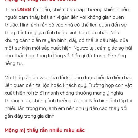
Theo
U888
tìm hiểu, chiêm bao này thường khiến nhiều
người cảm thấy bất an vì gắn liền với không gian quen
thuộc. Hình ảnh rắn bò vào nhà có thể liên quan đến sự
thay đổi trong gia đình hoặc sinh hoạt cá nhân. Nếu
khung cảnh diễn ra yên bình, đây có thể là dấu hiệu của
một sự kiện mới sắp xuất hiện. Ngược lại, cảm giác sợ hãi
cho thấy bạn đang lo lắng về điều gì đó trong đời sống
riêng tư.
Mơ thấy rắn bò vào nhà đôi khi còn được hiểu là điềm báo
liên quan đến tài lộc hoặc khách quý. Trường hợp con vật
xuất hiện rồi rời đi nhanh chóng thường mang ý nghĩa
thoáng qua, không ảnh hưởng lâu dài. Nếu hình ảnh lặp lại
nhiều lần trong mơ, anh em nên chú ý đến các thay đổi
gần đây trong gia đình.
Mộng mị thấy rắn nhiều màu sắc