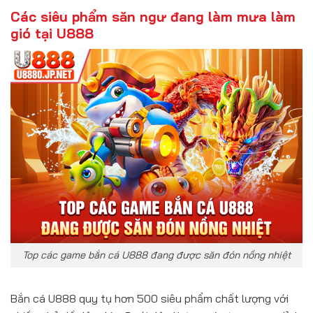
Các siêu phẩm săn ngư đang làm mưa làm
gió tại U888
Top các game bắn cá U888 đang được săn đón nồng nhiệt
Bắn cá U888 quy tụ hơn 500 siêu phẩm chất lượng với