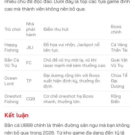
nhiều chủ đề độc đáo. Dưới đây là top các tựa game đỉnh
cao mà thành viên không nên bỏ qua:
Nhà
Boss
Trò chơi
phát
Điểm thu hút
chính
hành
Happy
Đồ họa vui nhộn, Jackpot nổ
Cá Vàng
JILI
Fishing
liên tục.
Thần Tài
Bắn Cá
Chủ đề vũ trụ mới lạ, vũ khí
Quái Vật
FC
Vũ Trụ
laser mạnh mẽ kèm thưởng cao.
Vũ Trụ
Đại dương rộng lớn với Boss
Chúa Tể
Ocean
TP
xuất hiện định kỳ, thưởng ổn
Đại
Lord
định.
Dương
Oneshot
Cơ chế oneshot hạ Boss
Rồng
CQ9
Fishing
nhanh, thưởng lớn.
Biển
Kết luận
Bắn cá U888 chính là thiên đường săn ngư mà bạn không
nên bỏ qua trong 2026. Từ kho game đa dạng đến tỷ lệ