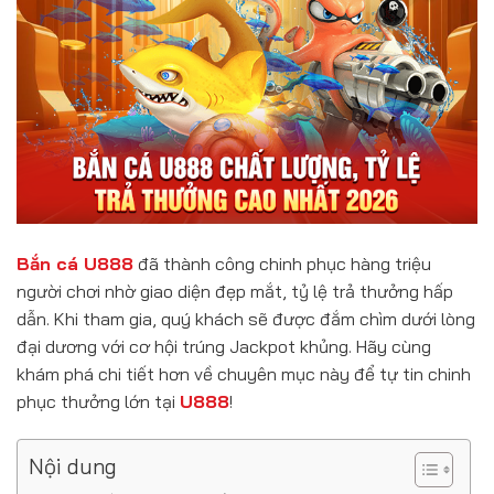
Bắn cá U888
đã thành công chinh phục hàng triệu
người chơi nhờ giao diện đẹp mắt, tỷ lệ trả thưởng hấp
dẫn. Khi tham gia, quý khách sẽ được đắm chìm dưới lòng
đại dương với cơ hội trúng Jackpot khủng. Hãy cùng
khám phá chi tiết hơn về chuyên mục này để tự tin chinh
phục thưởng lớn tại
U888
!
Nội dung